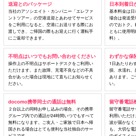
送迎とのパッケージ
日本到着日
当社のアソシエイト・カンパニー「エレファ
基本料金は日
ントツアー」の空港送迎とあわせてサービス
場合は発送受
をご利用になると、空港にお送りする際にお
のでおトク。
渡しでき、ご帰国の際もお迎えに行く運転手
ともに使用明
にご返却できます。
料）。
不明点はいつでもお問い合わせください
わずかな保
操作上の不明点はサポートデスクをご利用い
1日あたりわ
ただけます。また故障、充電不良などの不具
損、水濡れ、
合があった場合は現地にて直ちにお知らせく
あります。ご
ださい。
い。
docomo携帯同士の通話は無料
留守番電話
２台以上の同時お申し込みの場合、その携帯
留守番電話サ
グループ内での通話が24時間いつでもすべて
利用いただけま
無料になります。ご友人・ご家族で日本へ帰
波が届かなく
国される場合はとても便利な当社独自のサー
も、大切な電
ビスです。
のボイスメッ