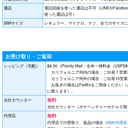
通話
電話回線を使った通話は不可（LINEやFace
使った通話は可）
SIMサイズ
レギュラー、マイクロ、ナノ、全てのサイズ
お受け取り・ご返却
シッピング（宅配）
$8.50（Priority Mail：全米一律料金（USP
カリフォルニア州内の場合：ご出発７営業
カリフォルニア州外の場合：ご出発10営
お急ぎの場合はFedExをご用命ください
に限ります）。
無料
当社カウンター
当社カウンター（ボナベンチャーホテル５階
無料
代理店
代理店での受取り、返品の場合（
特約代理店