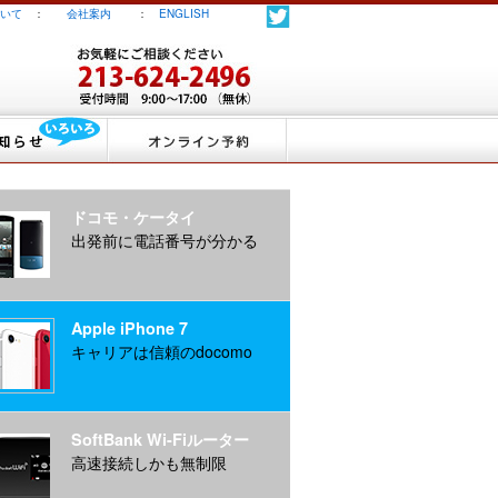
いて
：
会社案内
：
ENGLISH
ドコモ・ケータイ
出発前に電話番号が分かる
Apple iPhone 7
キャリアは信頼のdocomo
SoftBank Wi-Fiルーター
高速接続しかも無制限