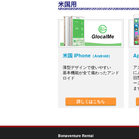
米国用
米国 iPhone
Ap
（Android）
ア
薄型デザインで使いやすい
に
基本機能が全て備わったアンド
旧
ロイド
ー
ま
詳しくはこちら
Bonaventure Rental