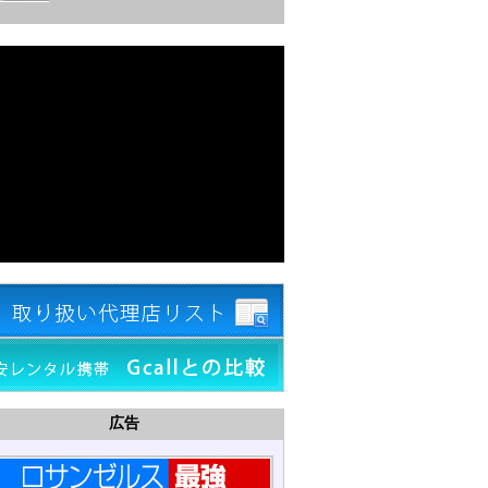
シムカード SKYGO
8日間で4GB使える優れたコス
パ
モバイル予備バッテリー
1日1ドルのモバイルバッテリ
ー
広告