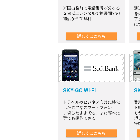
米国出発前に電話番号が分かる
通
２台以上レンタルで携帯間での
を
通話が全て無料
ア
に
詳しくはこちら
SKY-GO Wi-Fi
SK
トラベルやビジネス向けに特化
音
したタフなスマートフォン
ド
手袋したままでも、また濡れた
も
手でも操作できる
押
特
詳しくはこちら